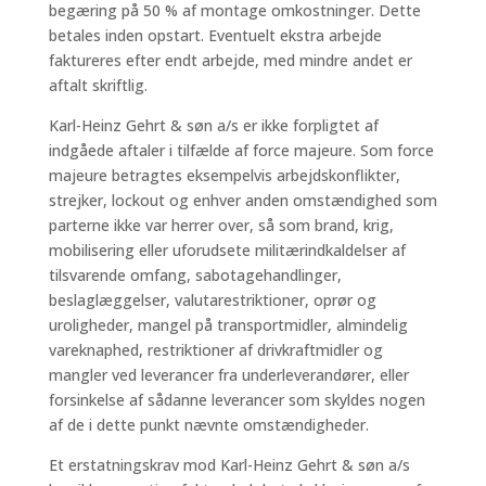
begæring på 50 % af montage omkostninger. Dette
betales inden opstart. Eventuelt ekstra arbejde
faktureres efter endt arbejde, med mindre andet er
aftalt skriftlig.
Karl-Heinz Gehrt & søn a/s er ikke forpligtet af
indgåede aftaler i tilfælde af force majeure. Som force
majeure betragtes eksempelvis arbejdskonflikter,
strejker, lockout og enhver anden omstændighed som
parterne ikke var herrer over, så som brand, krig,
mobilisering eller uforudsete militærindkaldelser af
tilsvarende omfang, sabotagehandlinger,
beslaglæggelser, valutarestriktioner, oprør og
uroligheder, mangel på transportmidler, almindelig
vareknaphed, restriktioner af drivkraftmidler og
mangler ved leverancer fra underleverandører, eller
forsinkelse af sådanne leverancer som skyldes nogen
af de i dette punkt nævnte omstændigheder.
Et erstatningskrav mod Karl-Heinz Gehrt & søn a/s