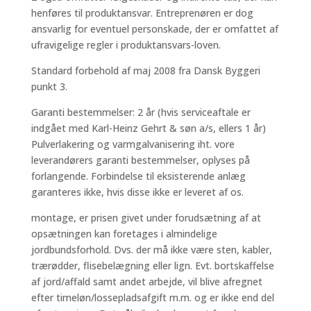
henføres til produktansvar. Entreprenøren er dog
ansvarlig for eventuel personskade, der er omfattet af
ufravigelige regler i produktansvars-loven.
Standard forbehold af maj 2008 fra Dansk Byggeri
punkt 3.
Garanti bestemmelser: 2 år (hvis serviceaftale er
indgået med Karl-Heinz Gehrt & søn a/s, ellers 1 år)
Pulverlakering og varmgalvanisering iht. vore
leverandørers garanti bestemmelser, oplyses på
forlangende. Forbindelse til eksisterende anlæg
garanteres ikke, hvis disse ikke er leveret af os.
montage, er prisen givet under forudsætning af at
opsætningen kan foretages i almindelige
jordbundsforhold. Dvs. der må ikke være sten, kabler,
trærødder, flisebelægning eller lign. Evt. bortskaffelse
af jord/affald samt andet arbejde, vil blive afregnet
efter timeløn/lossepladsafgift m.m. og er ikke end del