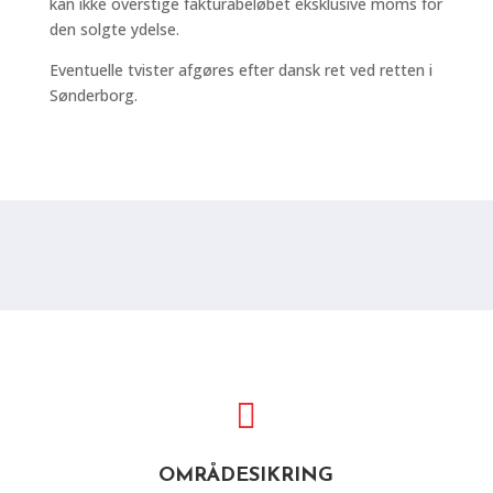
kan ikke overstige fakturabeløbet eksklusive moms for
den solgte ydelse.
Eventuelle tvister afgøres efter dansk ret ved retten i
Sønderborg.

OMRÅDESIKRING