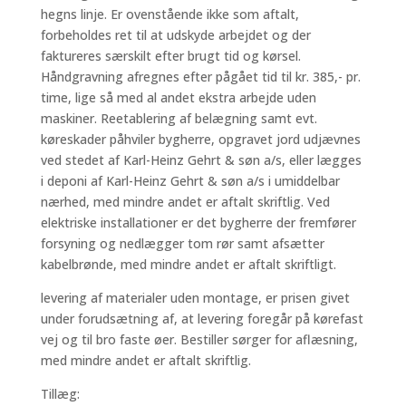
hegns linje. Er ovenstående ikke som aftalt,
forbeholdes ret til at udskyde arbejdet og der
faktureres særskilt efter brugt tid og kørsel.
Håndgravning afregnes efter pågået tid til kr. 385,- pr.
time, lige så med al andet ekstra arbejde uden
maskiner. Reetablering af belægning samt evt.
køreskader påhviler bygherre, opgravet jord udjævnes
ved stedet af Karl-Heinz Gehrt & søn a/s, eller lægges
i deponi af Karl-Heinz Gehrt & søn a/s i umiddelbar
nærhed, med mindre andet er aftalt skriftlig. Ved
elektriske installationer er det bygherre der fremfører
forsyning og nedlægger tom rør samt afsætter
kabelbrønde, med mindre andet er aftalt skriftligt.
levering af materialer uden montage, er prisen givet
under forudsætning af, at levering foregår på kørefast
vej og til bro faste øer. Bestiller sørger for aflæsning,
med mindre andet er aftalt skriftlig.
Tillæg: