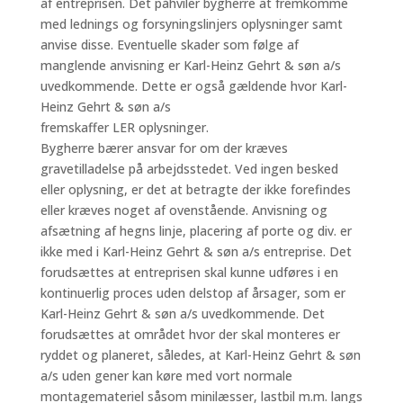
af entreprisen. Det påhviler bygherre at fremkomme
med lednings og forsyningslinjers oplysninger samt
anvise disse. Eventuelle skader som følge af
manglende anvisning er Karl-Heinz Gehrt & søn a/s
uvedkommende. Dette er også gældende hvor Karl-
Heinz Gehrt & søn a/s
fremskaffer LER oplysninger.
Bygherre bærer ansvar for om der kræves
gravetilladelse på arbejdsstedet. Ved ingen besked
eller oplysning, er det at betragte der ikke forefindes
eller kræves noget af ovenstående. Anvisning og
afsætning af hegns linje, placering af porte og div. er
ikke med i Karl-Heinz Gehrt & søn a/s entreprise. Det
forudsættes at entreprisen skal kunne udføres i en
kontinuerlig proces uden delstop af årsager, som er
Karl-Heinz Gehrt & søn a/s uvedkommende. Det
forudsættes at området hvor der skal monteres er
ryddet og planeret, således, at Karl-Heinz Gehrt & søn
a/s uden gener kan køre med vort normale
montagemateriel såsom minilæsser, lastbil m.m. langs